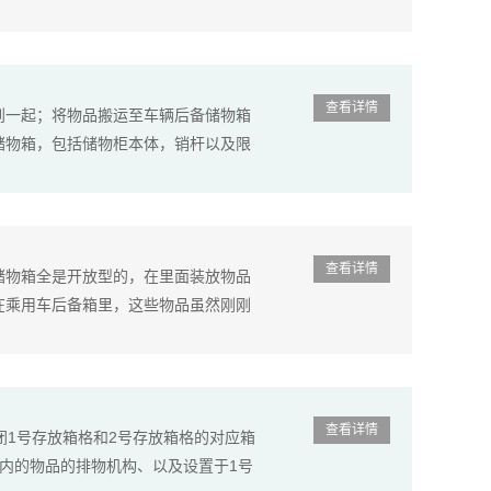
查看详情
到一起；将物品搬运至车辆后备储物箱
储物箱，包括储物柜本体，销杆以及限
查看详情
储物箱全是开放型的，在里面装放物品
在乘用车后备箱里，这些物品虽然刚刚
查看详情
闭1号存放箱格和2号存放箱格的对应箱
内的物品的排物机构、以及设置于1号