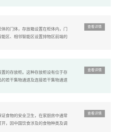
查看详情
柜体的门体，存放箱设置在柜体内，门
智能区、相邻智能区设置排物区前端的
查看详情
装置的存放柜。这种存放柜设有位于存
品的若干集物通道及连接若干集物通道
查看详情
保证食物的安全卫生，在家厨房中通常
打开，因中国饮食涉及的食物种类及调