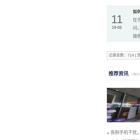
如
11
在
19-06
问
施例
记录总数：714 | 
推荐资讯
/ RE
告别手机干扰