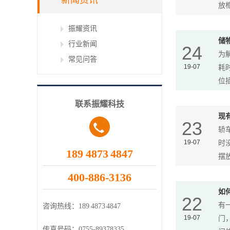
新闻资讯
放柜
振耀资讯
储
行业新闻
24
为
常见问答
19-07
耗
位插
联系振耀科技
现
23
轿
19-07
时
189 4873 4847
摆放
400-886-3136
如
22
有
咨询热线：
189 4873 4847
19-07
门
传真号码：
0755-89378335