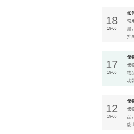
如
18
常
19-06
屉
抽屉
储
17
储
19-06
物
功能
储
12
储
19-06
品
能比