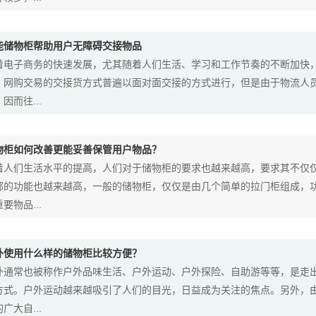
能储物柜帮助用户无障碍交接物品
着电子商务的快速发展，尤其随着人们生活、学习和工作节奏的不断加快
，网购交易的交接货方式普遍以面对面交接的方式进行，但是由于物流人
因而往...
物柜如何改善更能妥善保管用户物品？
着人们生活水平的提高，人们对于储物柜的要求也越来越高，要求其不仅
部的功能也越来越高，一般的储物柜，仅仅是由几个简单的拉门柜组成，
要物品...
外使用什么样的储物柜比较方便？
外通常也被称作户外品味生活、户外运动、户外探险、自助游等等，是走
方式。户外运动越来越吸引了人们的目光，日益成为关注的焦点。另外，
广大自...