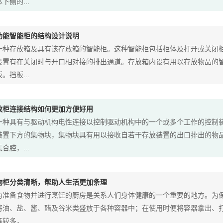
下侧的...
功能智能柜的结构设计说明
一种存放箱及具有该存放箱的智能柜。这种智能柜包括柜体及打开或关闭
设置有在关闭时与开口相对接的排出通道。存放箱内设有用以存放物品的
。挡板...
放柜连接结构如何更加方便好用
一种具有与驱动机构电性连接以控制驱动机构中的一个或多个工作的控制
装置下方的集物块，集物块具有用以接收自若干存放装置的出口排出的物
合腔，...
物柜分类清晰，帮助人生活更加条理
为准备食物并进行烹饪的厨房是关系人们身体健康的一个重要的地方。为
将油、盐、酱、醋及谷米类盛放于各种容器中；在使用时便将容器拿出、
较多，...