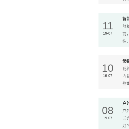
智
11
随
19-07
前
性，
储
10
随
19-07
内
些重
户
08
户
19-07
活
好的