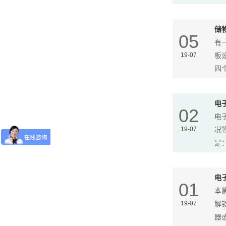
储
05
有
19-07
板
四个
电
02
电
19-07
况
是：
电
01
本
19-07
解
器或