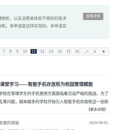
查看详情
储物柜，以及消费者体验不够好的技术
物柜。本申请是这样实现的，本申请实
7
8
9
10
11
12
13
14
15
16
...>
课堂学习——智能手机存放柜为校园管理赋能
学校在管理学生的手机使用方面面临着日益严峻的挑战，为了
乱等问题，越来越多的学校开始引入智能手机存放柜这一创新
放柜不仅能够有效管理学生的手机，还能改善学习环境，保护
【更多详情】
校专心学习、促进学生身心健康，促进学生专注于课堂教学。
发展的奥秘
2026-08-01
势：1、每组手机柜使用集中到中控面板上，操作方便，节约