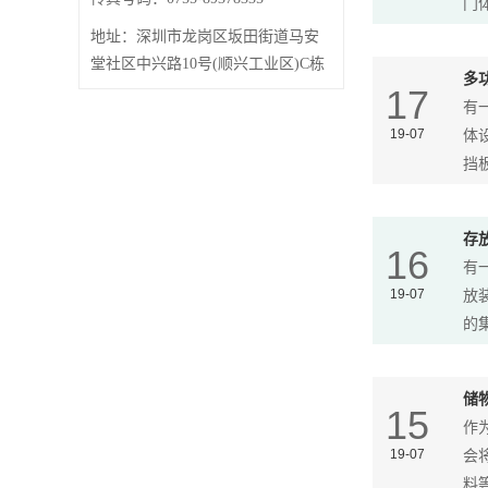
门体
地址：
深圳市龙岗区坂田街道马安
堂社区中兴路10号(顺兴工业区)C栋
多
17
有
19-07
体
挡板
存
16
有
19-07
放
的集
储
15
作
19-07
会
料等