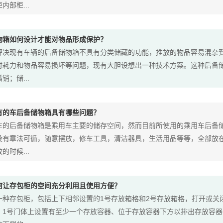
内部柜...
物箱如何设计才能对物品形成保护？
解决现有车辆的后备储物箱不具有分类储藏的功能，推放的物品容易混杂
时耗力和物品容易损坏等问题，现有大胆设想出一种技术方案。这种后备
销；储...
有的车后备储物箱具有哪些问题？
车的后备储物箱是乘用车主要的储存空间，然而目前所使用的乘用车后备
没有章法可循，随意摆放，修车工具，清洁器具，生活用品等等，全部放
的时候...
何让存包柜的空间充分利用且使用方便？
一种存包柜，包括上下相邻设置的1号存放箱格和2号存放箱格，打开或关
，1号门体上设置有至少一个存放容器、位于存放容器下方以排出存放容器