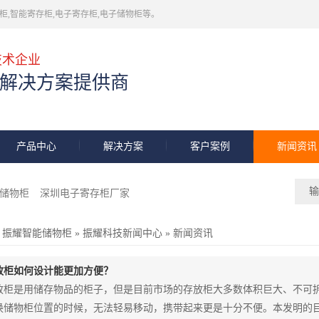
,智能寄存柜,电子寄存柜,电子储物柜等。
技术企业
解决方案提供商
产品中心
解决方案
客户案例
新闻资讯
储物柜
深圳电子寄存柜厂家
振耀智能储物柜
»
振耀科技新闻中心
»
新闻资讯
放柜如何设计能更加方便？
放柜是用储存物品的柜子，但是目前市场的存放柜大多数体积巨大、不可
换储物柜位置的时候，无法轻易移动，携带起来更是十分不便。本发明的