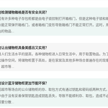
何检测储物箱格是否有安全关闭？
前有许多种电子存包柜都是由电子锁控制打开箱格门，但是这种电子锁和
未能正常弹开箱格门，或者箱格门变形导致箱格门不能正常打开。这时，
的物品...
何让出储物柜具备美感且又实用？
着人们生活水平的提高，各种储物柜进入日常生活中，用于取置物品。为
加操作空间，将储物柜置于高处，是在家居及其他多种场合普遍存在的现
超市等...
何设计蓝牙储物柜更加节能环保？
前超市等场合的公众储物柜的存、取包方式有通过钥匙和密码纸两种方式
中由于没有妥善保管钥匙造成钥匙丢失，导致不能顺利存、取包，造成不
要分散...