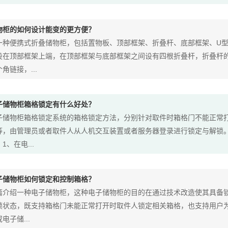
物柜的如何设计能变的更方便？
一种便携式折叠储物柜，包括置物板、顶部框架、折叠杆、底部框架、U
设在顶部框架上端，在顶部框架与底部框架之间设有四根折叠杆，折叠杆
角链接，...
子储物柜箱格锁定有什么好处？
子储物柜箱格锁定系统的箱格锁定方法，分别针对取件时箱格门不能正常
等，由管理员或者取件人从人机交互装置或者服务器登录进行锁定与解锁
1、在电...
子储物柜如何锁定和控制箱格？
篇介绍一种电子储物柜，这种电子储物柜的目的在通过技术改造使其具备
锁状态，既支持箱格门未能正常打开时取件人锁定相关箱格，也支持用户
电子储...