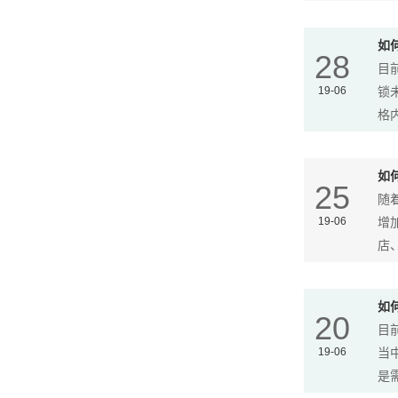
如
28
目
19-06
锁
格内
如
25
随
19-06
增
店、
如
20
目
19-06
当
是需