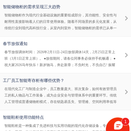
自行保管好个人物品，容易出现丢失或混乱的情况。学校学生储物柜的应
智能储物柜的需求呈现三大趋势
用可以让学生将物品存放在指定的柜子里，通过刷卡或人脸等方式进行开
智能储物柜作为现代行业基础设施的重要组成部分，其功能性、安全性与
锁，提高储物效率。 2.方便图书馆管理：图书馆工作人员可以
耐用性直接影响着人们的日常使用体验。随着不同场景的多元化发展，从
传统行业到现代高科技行业，从室内到室外，智能储物柜的需求已从单一
存储功能升级为集安全、便捷、环保于一体的综合解决方案。 近年来，
各行各业对智能储物柜的需求呈现三大趋势：一是智能化需求增长，人脸
春节放假通知
识别、刷卡、指纹识别等电子锁具逐渐替代传统机械锁，提升管理效率；
春节放假调休时间： 2026年2月11日-24日放假调休14天，2月25日正常上
二是场景适配性增强，校园和工厂等需圆角设计防止磕碰，景区和车站等
班（3月1日正常上班）。 ●放假期间，请各位同事务必保持手机畅通； ●
需大容量柜体满足物品存储需求，
祝大家2026马年快乐！新岁驰马，奔赴新章；不负时光，不负自己! 振耀
科技一直以服务客户为宗旨，放假期间也将保持电话畅通提供24小时竭诚
服务，如有业务咨询或需售后技术支持请随时联系！
工厂员工智能寄存柜有哪些优势？
在现代化工厂与制造企业中，员工数量庞大、班次复杂，如何有效管理员
工的私人物品与工作装备，成为企业安全与管理体系中的重要环节。传统
人工管理或普通储物柜模式，存在钥匙易丢失、管理难、空间利用率低等
问题。而随着智能制造、信息化管理、物联网技术的普及，越来越多的企
业开始引入工厂员工智能寄存柜，以实现员工物品的安全存放、智能管理
智能鞋柜使用功能特点
1
与高效调度。这种智能化设备不仅保障了企业安全生产秩序，也提升了员
智能鞋柜是一种集成了先进科技与实用功能的现代化存储设备，专为满足
工的便利体验，是智慧工厂建设中不可或缺的一部分。 工厂员工智能寄