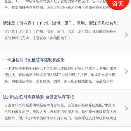
企业、工厂、学校等场所对员工鞋子管理的需求而设计。它不仅提供了安
存柜的优势： 1.降低
全、整洁的鞋子存放空间，还通过智能化技术提升了使用便捷性和管理效
率。 1.智能鞋柜内部设计隐藏式通风管道，通过柜顶上的风口法兰，与工
厂排风系统连接。有效地将柜内的臭味和湿气排出，维护和保持柜子摆放
请注意！请注意！！广州、淄博、厦门、深圳、浙江等几批智能
区域的空气清新，提升企业良好形象。 2.圆弧边柜门设计，防撞防止柜门
储物柜已安装和调试完毕，注意查收！
请注意！请注意！！广州、淄博、厦门、深圳、浙江等几批智能储物柜已
擦边掉角，保证开门的顺畅，柜格内置活动层板，分层放置物品，下层放
安装和调试完毕，注意查收！实物图如下：
鞋上层放手机和无尘服。
一卡通智能书包柜随存随取智能化
一卡通智能书包柜利用IC卡方式替代传统的钥匙等开箱媒介，使用起来方
便快捷。智能箱柜控制器采用ARM工业级MPU主控板，集成IC卡读卡模
块、网络通信模块、语音模块、喇叭、多点电容触摸面板、液晶显示屏、
电源模块和多种通信接口。 一卡通书包柜的管理员菜单分成5大管理模块
用户管理、账户管理、系统设置、应急开箱和记录查询分别对应不同的管
适用物品临时寄存场景-自设密码寄存柜
理需求，管理员需持管理员卡和管理密码进入管理菜单。 1、用户管理的
自设密码寄存柜适用物品临时寄存场景。自设密码控制系统搭配8寸高清
用户菜单中包含所有用户的柜门IC卡和开箱密码的管理，每个柜门可授权
电容触摸显示屏，美观大方，设有简洁使用界面，每个操作步骤都有人性
1张IC卡和设置一
化提示，用户只须简单的操作就可打开柜门。控制系统支持单机和联网使
用，在断网的情况下也可以正常使用，本地管理功能，在管理菜单中集成
了应急开柜，查询记录，查询超时存物，清柜等功能。柜子采用临时寄存